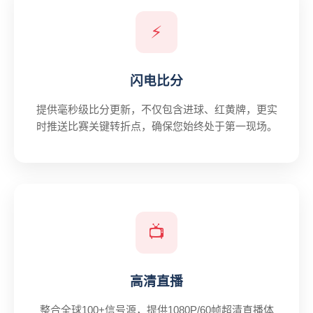
⚡
闪电比分
提供毫秒级比分更新，不仅包含进球、红黄牌，更实
时推送比赛关键转折点，确保您始终处于第一现场。
📺
高清直播
整合全球100+信号源，提供1080P/60帧超清直播体