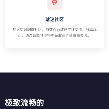
💬
球迷社区
加入实时聊球社区，与数百万球迷在线交流，分享观
点，通过智能预测模型获取高价值赛事参考。
极致流畅的