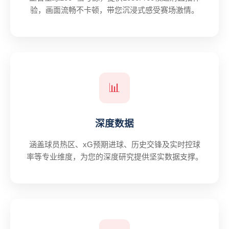
验，画面流畅不卡顿，带您沉浸式感受赛场激情。
📊
深度数据
涵盖球员热区、xG预期进球、历史交锋及实时控球
率等专业维度，为您的深度研究提供坚实数据支撑。