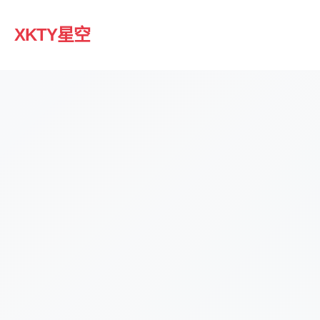
XKTY星空