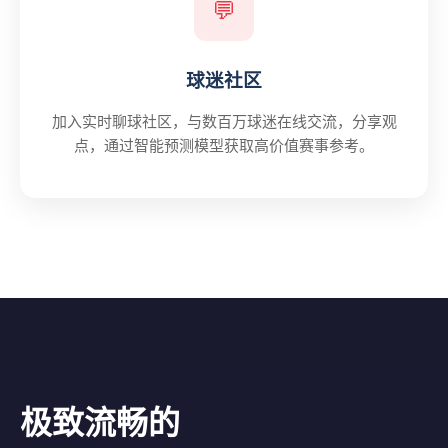
💬
球迷社区
加入实时聊球社区，与数百万球迷在线交流，分享观
点，通过智能预测模型获取高价值赛事参考。
极致流畅的