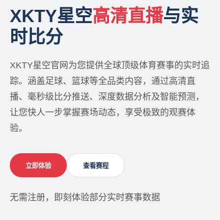
XKTY星空
高清直播
与实
时比分
XKTY星空官网为您提供全球顶级体育赛事的实时追
踪。涵盖足球、篮球等全品类内容，通过高清直
播、毫秒级比分推送、深度数据分析及智能预测，
让您快人一步掌握赛场动态，享受极致的观赛体
验。
立即体验
查看赛程
无需注册，即刻体验部分实时赛事数据