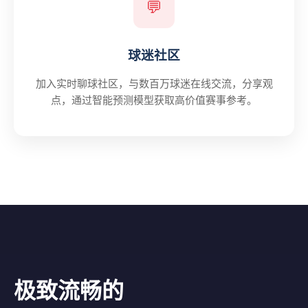
💬
球迷社区
加入实时聊球社区，与数百万球迷在线交流，分享观
点，通过智能预测模型获取高价值赛事参考。
极致流畅的