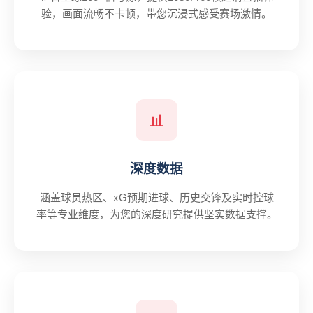
验，画面流畅不卡顿，带您沉浸式感受赛场激情。
📊
深度数据
涵盖球员热区、xG预期进球、历史交锋及实时控球
率等专业维度，为您的深度研究提供坚实数据支撑。