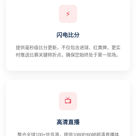
⚡
闪电比分
提供毫秒级比分更新，不仅包含进球、红黄牌，更实
时推送比赛关键转折点，确保您始终处于第一现场。
📺
高清直播
整合全球100+信号源，提供1080P/60帧超清直播体